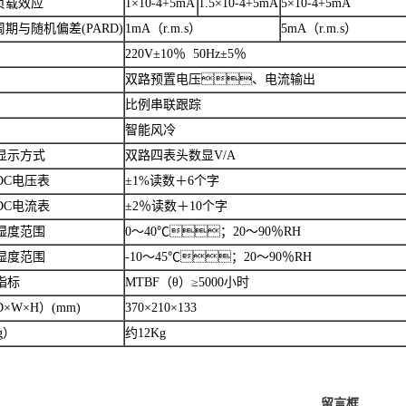
负载效应
1×10-4+5mA
1.5×10-4+5mA
5×10-4+5mA
周期与随机偏差(PARD)
1mA（r.m.s）
5mA（r.m.s）
220V±10％ 50Hz±5％
双路预置电压、电流输出
比例串联跟踪
智能风冷
显示方式
双路四表头数显V/A
DC电压表
±1%读数＋6个字
DC电流表
±2％读数＋10个字
湿度范围
0～40℃；20～90％RH
湿度范围
-10～45℃；20～90％RH
指标
MTBF（θ）≥5000小时
×W×H）(mm)
370×210×133
g）
约12Kg
留言框