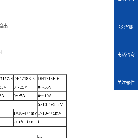
输出
QQ客服
用
电话咨询
DH1718E-5
DH1718E-6
718G-4
关注微信
35V
0～35V
0～35V
3A
0～5A
0～10A
5×10-4+5 mV
1×10-4+4mV
1×10-4+5mV
2ｍＶ（r.m.s）