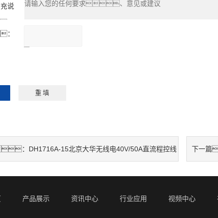
补充说
：
：
请输入计算结果
（填写阿拉伯数
字），
如：三加四=7
DH1716A-15北京大华无线电40V/50A直流程控线
：
下一篇
页
产品展示
资讯中心
行业应用
视频中心