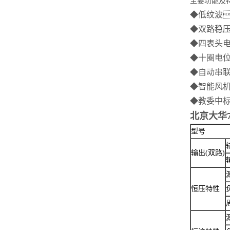
主要功能及
◆低纹
◆双路
◆四表头
◆十圈电
◆自动
◆智能风
◆教委中
北京大华7
型号
输出(双路)
恒压特性