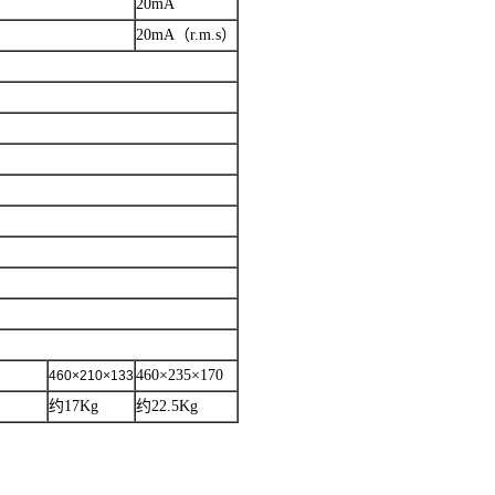
20mA
20mA（r.m.s）
460×235×170
460×210×133
约17Kg
约22.5Kg