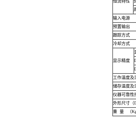
恒流特性
输入电源
预置输出
跟踪方式
冷却方式
显示精度
工作温度及
储存温度及
仪器可靠性
外形尺寸（D
重 量 （K