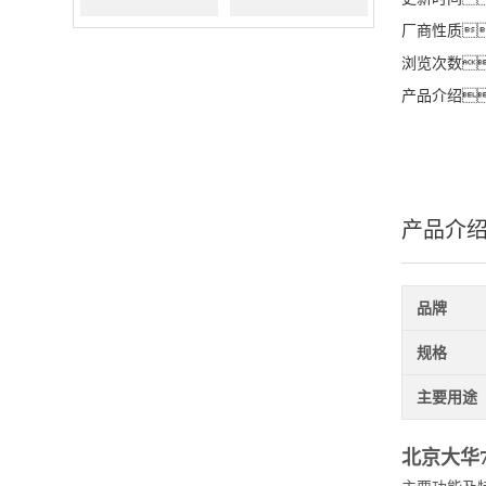
厂商性质
100M/7000V（替代
200M/1500V（替代
浏览次数
产品介绍
THDP0100）
THDP0200）
产品介
品牌
规格
主要用途
北京大华7