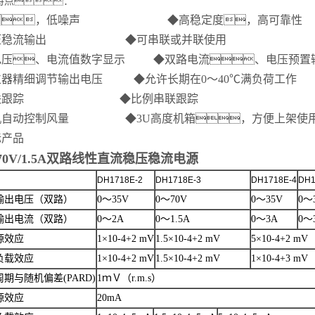
特点：
波，低噪声 ◆高稳定度，高可靠性
稳压稳流输出 ◆可串联或并联使用
电压、电流值数字显示 ◆双路电流、电压预置
位器精细调节输出电压 ◆允许长期在0～40℃满负荷工作
串联跟踪 ◆比例串联跟踪
机自动控制风量 ◆3U高度机箱，方便上架使
标产品
0V/1.5A双路线性直流稳压稳流电源
DH1718E-2
DH1718E-3
DH1718E-4
DH1
输出电压（双路）
0～35V
0～70V
0～35V
0～
输出电流（双路）
0～2A
0～1.5A
0～3A
0～
源效应
1×10-4+2 mV
1.5×10-4+2 mV
5×10-4+2 mV
负载效应
1×10-4+2 mV
1.5×10-4+2 mV
1×10-4+3 mV
周期与随机偏差(PARD)
1ｍＶ（r.m.s）
源效应
20mA