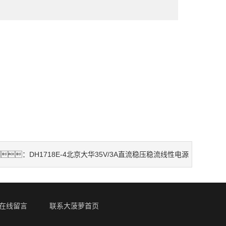
DH1718E-4北京大华35V/3A直流稳压稳流线性电源
：
在线留言
联系大菠萝首页