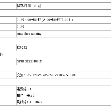
儲存
/
呼叫
, 100
組
0.1
秒
~ 99
分
59
秒
(
大
99
分
59
秒共
100
組
)
0.1
秒
Auto Step running
RS-232
備
)
GPIB (IEEE 488.2)
交流
100V/120V/220V/240V+10%, 50/60Hz
電源線
x 1
操作手冊
x 1
測試線
GTL-104 x 3