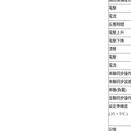
電壓
電流
反應時間
電壓上升
電壓下降
漂移
電壓
電流
串聯同步操
串聯同步誤
串聯
(
負載
)
並聯同步操
設定準確度
( 25
+
5°C )
記憶