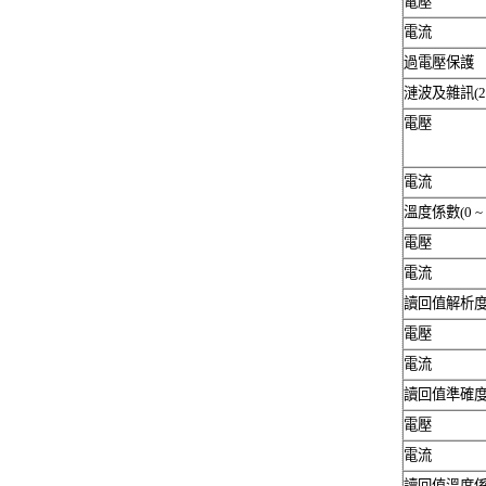
電壓
電流
過電壓保護
漣波及雜訊
(
電壓
電流
溫度係數
(0 ~
電壓
電流
讀回值解析
電壓
電流
讀回值準確
電壓
電流
讀回值溫度