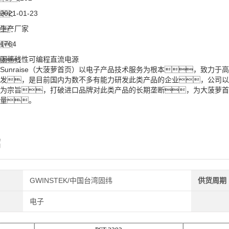
2021-01-23
：
生产厂家
：
1764
：
固纬线性可编程直流电源
：
Sunraise（大菠萝首页）以电子产品技术服务为根本，致力
发，是目前国内为数不多有能力研发此类产品的企业，公司以
为宗旨，打破进口品牌对此类产品的长期垄断，为大菠萝首
量。
绍
GWINSTEK/中国台湾固纬
供货周期
电子