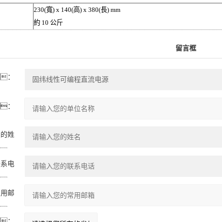
230(
寬
) x 140(
高
) x 380(
長
) mm
約
10
公斤
留言框
：
：
您的姓
：
联系电
：
常用邮
：
：