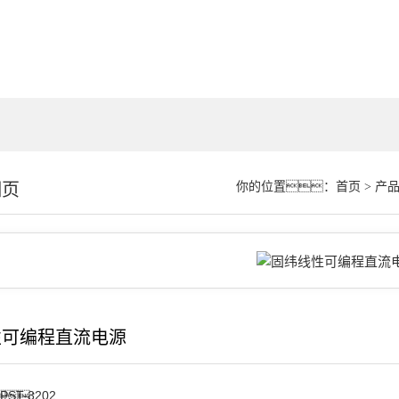
细页
你的位置：
首页
>
产
性可编程直流电源
PST-3202
：