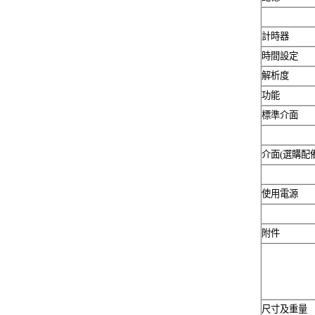
計時器
時間設定
解析度
功能
標準介面
介面
(
選購配
使用電源
附件
尺寸及重量