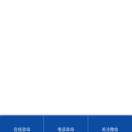
APS-9301固纬交流电源
下一篇：
联系大菠萝首页
地址：江苏省南京市瑞金路21号友谊大厦6F-7F
Email：sales@b5689.com
24小时在线客服，为您服务！
版权所有 © 2024 南京大菠萝首页电子科技有限公司
备案号：苏ICP
备44372195号-2
技术支持：
化工仪器网
管理登陆
GoogleSitemap
在线咨询
电话咨询
关注微信
网站地图