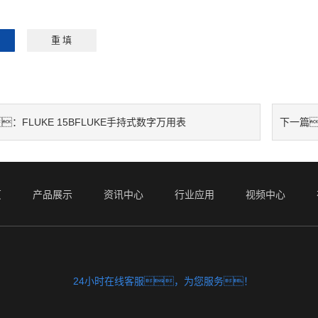
请输入计算结果
（填写阿拉伯数
字），
如：三加四
=7
FLUKE 15BFLUKE手持式数字万用表
：
下一篇
页
产品展示
资讯中心
行业应用
视频中心
24小时在线客服，为您服务！