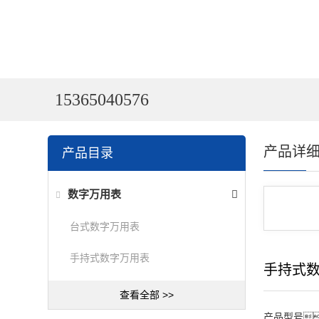
15365040576
产品详
产品目录
数字万用表
台式数字万用表
手持式数字万用表
手持式
查看全部 >>
产品型号