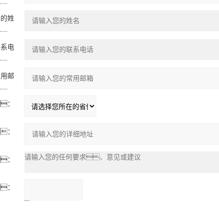
：
您的姓
：
联系电
：
常用邮
：
：
：
：
：