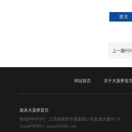
上一篇
网站首页
关于大菠萝首
联系大菠萝首页
地址：江苏省南京市瑞金路21号友谊大厦6F-7F
Email：sales@b5689.com