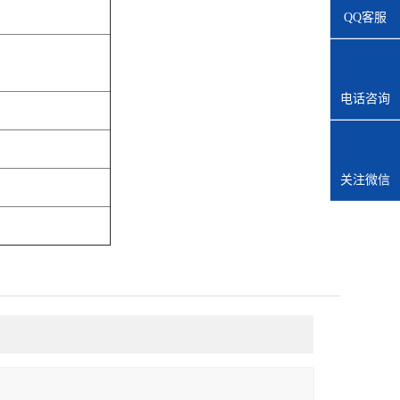
QQ客服
电话咨询
关注微信