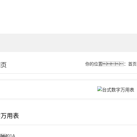
细页
你的位置：
首页
字万用表
34401A
：