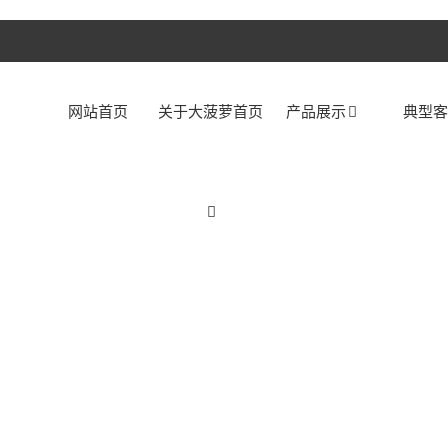
网站首页
关于大菠萝首页
产品展示
典型