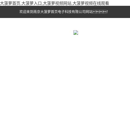
大菠萝首页,大菠萝入口,大菠萝视频网站,大菠萝视频在线观看
欢迎来到南京大菠萝首页电子科技有限公司网站！