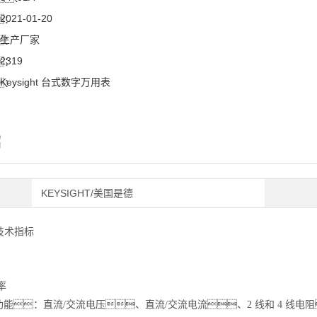
2021-01-20
：
生产厂家
：
2319
：
Keysight 台式数字万用表
：
绍
KEYSIGHT/美国是德
技术指标
率
测量功能：直流/交流电压、直流/交流电流、2 线和 4 