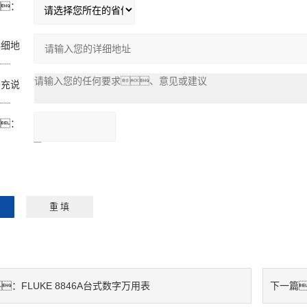
：
详细地
：
补充说
：
：
请输入计算结果
（填写阿拉伯数
字），
如：三加四=7
FLUKE 8846A台式数字万用表
：
下一篇