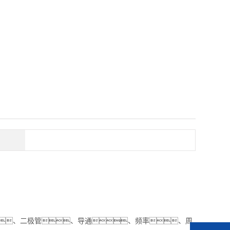
线电阻、二极管、导通、频率、周