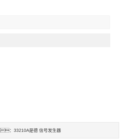
33210A是德 信号发生器
：