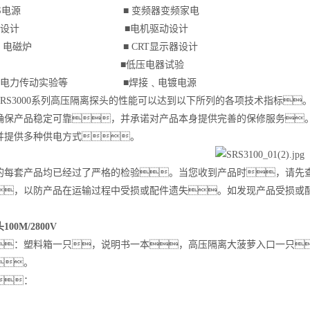
﹑UPS电源 ■ 变频器变频家电
镇流器设计 ■电机驱动设计
加热﹑电磁炉 ■ CRT显示器设计
工实验 ■低压电器试验
子和电力传动实验等 ■焊接﹑电镀电源
SRS3000系列高压隔离探头的性能可以达到以下所列的各项技术指标
保产品稳定可靠，并承诺对产品本身提供完善的保修服务。和SR
并提供多种供电方式。
的每套产品均已经过了严格的检验。当您收到产品时，请先
，以防产品在运输过程中受损或配件遗失。如发现产品受损或
。
00M/2800V
：塑料箱一只，说明书一本，高压隔离大菠萝入口一只
。
：