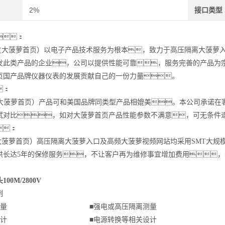
2%
接口类型
：
ise(大菠萝首页）以电子产品技术服务为根本，致力于高压隔离大菠
发此类产品的企业，公司以提供性能可靠，服务完善的产品为
页国产品牌仪器仪表的发展贡献自己的一份力量。
：
se(大菠萝首页）产品可和美国品牌同类型产品相媲美。本公司承诺
试对比，如对大菠萝首页产品性能参数不满意，可无条
：
se(大菠萝首页）高压隔离大菠萝入口及高频大菠萝视频网站均采用SMT
供长达5年的保修服务，不让客户再为维修事宜增加费用
00M/2800V
例
电压测量 ■强电或高压隔离测量
电源设计 ■电源转换等相关设计