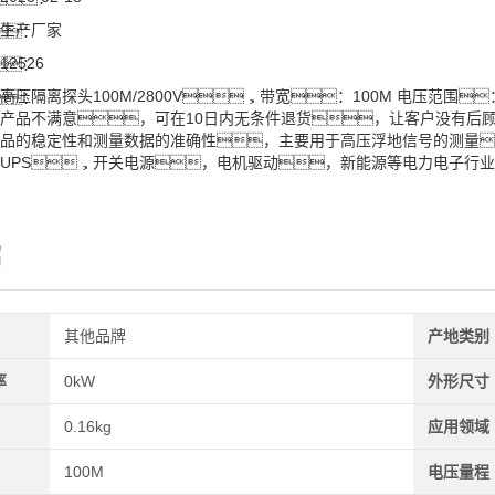
生产厂家
：
12526
：
高压隔离探头100M/2800V，带宽：100M 电压范围
：
产品不满意，可在10日内无条件退货，让客户没有后顾
品的稳定性和测量数据的准确性，主要用于高压浮地信号的测量
UPS，开关电源，电机驱动，新能源等电力电子行
绍
其他品牌
产地类别
率
0kW
外形尺寸
0.16kg
应用领域
100M
电压量程