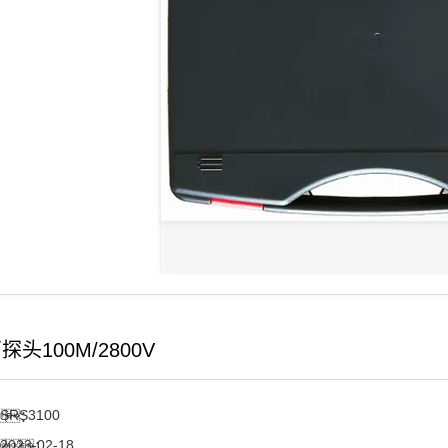
头100M/2800V
SRS3100
：
2023-02-18
：