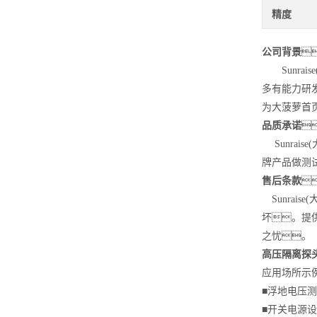
精度
公司背景

Sunra
多有能力研
为大菠萝首
品质承诺

Sunrai
牌产品做测
售后条款

Sunrai
坏。提
之忧。
高压隔离探头1
应用场所示
■浮地
■开关