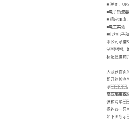
■ 逆变
■电子
■ 感应
■电
■电力电
本公司承诺
制，确
标配便携箱
大菠萝首页
即开箱检查
系
高压隔离探头1
装箱清单
探钩各一只
如下图所示