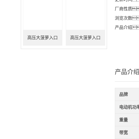
厂商性质
浏览次数
产品介绍
高压大菠萝入口
高压大菠萝入口
100M/7000V（替代
200M/1500V（替代
THDP0100）
THDP0200）
产品介
品牌
电动机功
重量
带宽