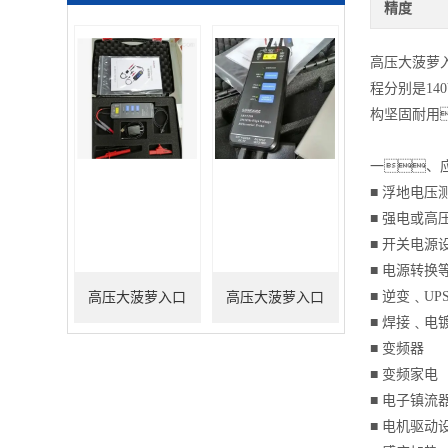
精度
高压大菠萝入
程分别是140
构坚固耐用
一、
■ 浮地电压
■ 强电或高
■ 开关电源
■ 电源转换
■ 逆变﹑UP
高压大菠萝入口
高压大菠萝入口
■ 焊接﹑电
100M/7000V（替代
200M/1500V（替代
■ 变频器
■ 变频家电
THDP0100）
THDP0200）
■ 电子镇流
■ 电机驱动