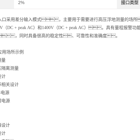
2%
接口类型
口采用差分输入模式，主要用于需要进行高压浮地测量的场所。
V（DC + peak AC）和1400V（DC + peak AC）。具
，同时具备很高的稳定性、可靠性和准确度。
应用场所示例
测量
压隔离测量
设计
等相关设计
S电源
镀电源
器设计
设计