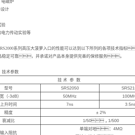
﹑电磁炉
器设计
试验
和电力传动实验等
SRS2000系列高压大菠萝入口的性能可以达到以下所列的各项技术指标
品稳定可靠，并承诺对产品本身提供完善的保修服务。
、技术参数
技 术 参 数
型号
SRS2050
SRS21
宽（-3dB）
50MHz
100M
上升时间
7ns
3.5n
精度
± 2%
衰减比
1/50，1/500
单端对地：4MΩ
输入阻抗