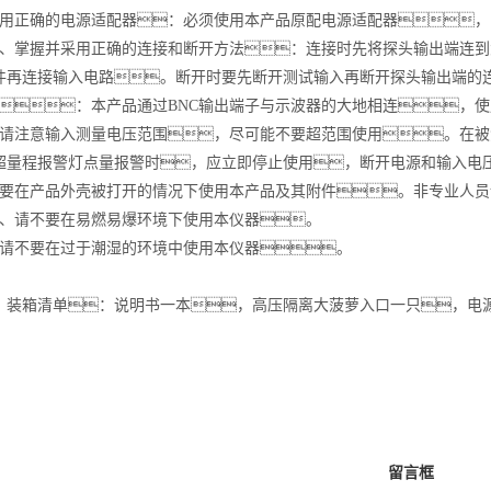
使用正确的电源适配器：必须使用本产品原配电源适配器
、掌握并采用正确的连接和断开方法：连接时先将探头输出端连
件再连接输入电路。断开时要先断开测试输入再断开探头输出端的
地：本产品通过BNC输出端子与示波器的大地相连，
、请注意输入测量电压范围，尽可能不要超范围使用。在被测
超量程报警灯点量报警时，应立即停止使用，断开电源和输入电
不要在产品外壳被打开的情况下使用本产品及其附件。非专业人
、请不要在易燃易爆环境下使用本仪器。
、请不要在过于潮湿的环境中使用本仪器。
、装箱清单：说明书一本，高压隔离大菠萝入口一只，电
留言框