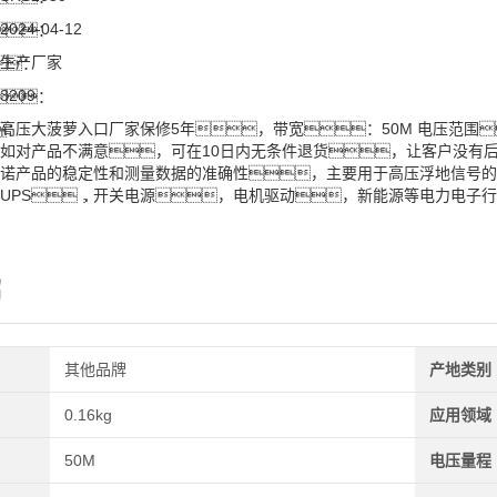
2024-04-12
：
生产厂家
：
3209
：
高压大菠萝入口厂家保修5年，带宽：50M 电压范围
：
如对产品不满意，可在10日内无条件退货，让客户没有后
诺产品的稳定性和测量数据的准确性，主要用于高压浮地信号的
UPS，开关电源，电机驱动，新能源等电力电子行业
绍
其他品牌
产地类别
0.16kg
应用领域
50M
电压量程