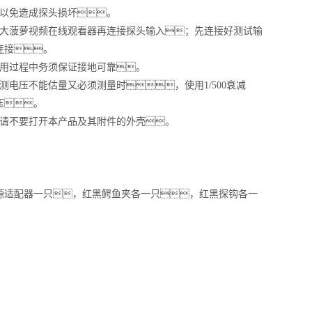
，以免造成探头损坏。
到大菠萝视频在线观看器再连接探头输入；先连接好测试输
连接。
使用过程中务须保证接地可靠。
电压不能估量又必须测量时，使用1/500衰减
压。
员请不要打开本产品及其附件的外壳。
源适配器一只，红黑鳄鱼夹各一只，红黑探钩各一