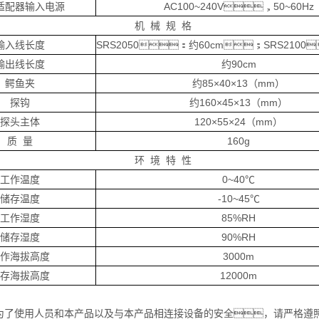
适配器输入电源
AC100~240V，50~60Hz
机 械 规 格
输入线长度
SRS2050：约60cm；SRS2100
输出线长度
约90cm
鳄鱼夹
约85×40×13（mm）
探钩
约160×45×13（mm）
探头主体
120×55×24（mm）
质 量
160g
环 境 特 性
工作温度
0~40℃
储存温度
-10~45℃
工作湿度
85%RH
储存湿度
90%RH
工作海拔高度
3000m
贮存海拔高度
12000m
为了使用人员和本产品以及与本产品相连接设备的安全，请严格遵