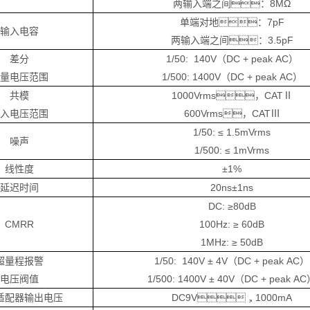
两输入端之间：8MΩ
单端对地：7pF
输入电容
两输入端之间：3.5pF
差分
1/50: 140V（DC + peak AC）
测量电压范围
1/500: 1400V（DC + peak AC）
共模
1000Vrms，CATⅡ
输入电压范围
600Vrms，CATⅢ
1/50: ≤ 1.5mVrms
噪声
1/500: ≤ 1mVrms
线性度
±1%
延迟时间
20ns±1ns
DC: ≥80dB
CMRR
100Hz: ≥ 60dB
1MHz: ≥ 50dB
超量程报警
1/50: 140V ± 4V（DC + peak AC）
电压阀值
1/500: 1400V ± 40V（DC + peak A
适配器输出电压
DC9V，1000mA