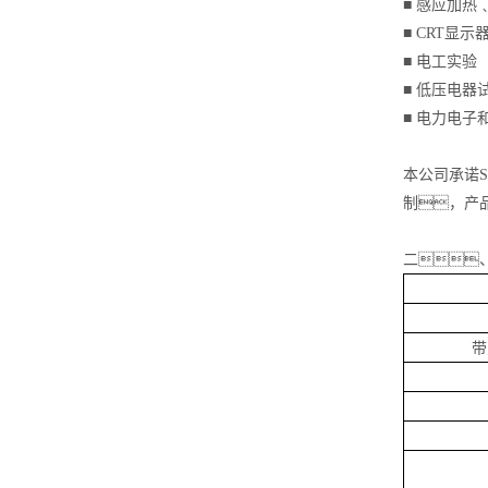
■ 感应加热
■ CRT显示
■ 电工实验
■ 低压电器
■ 电力电子
本公司承诺
制，产
二
带