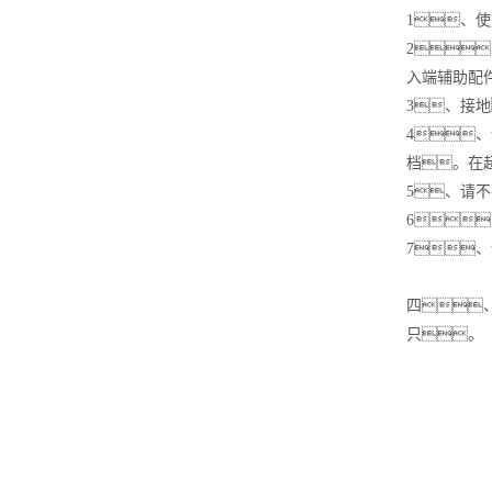
1、
2
入端辅助配
3、接
4
档。在
5、请
6
7
四
只。